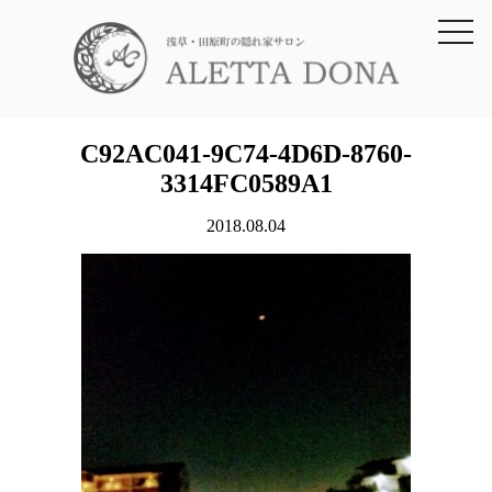
toggl
navig
C92AC041-9C74-4D6D-8760-
3314FC0589A1
2018.08.04