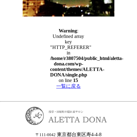
Warning
:
Undefined array
key
"HTTP_REFERER"
in
/home/r3807504/public_html/aletta-
dona.com/wp-
content/themes/ALETTA-
DONA/single.php
on line
15
一覧に戻る
東京都台東区寿4-4-8
〒111-0042