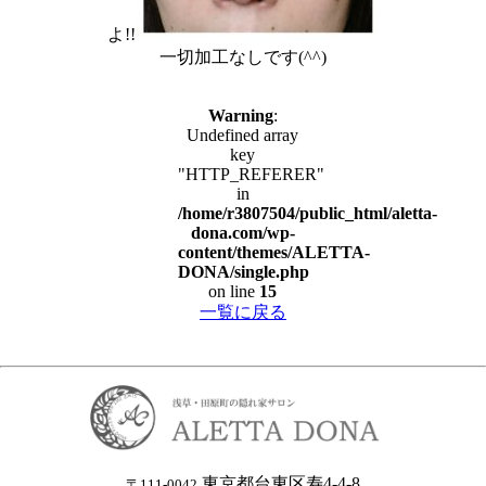
よ!!
一切加工なしです(^^)
Warning
:
Undefined array
key
"HTTP_REFERER"
in
/home/r3807504/public_html/aletta-
dona.com/wp-
content/themes/ALETTA-
DONA/single.php
on line
15
一覧に戻る
東京都台東区寿4-4-8
〒111-0042