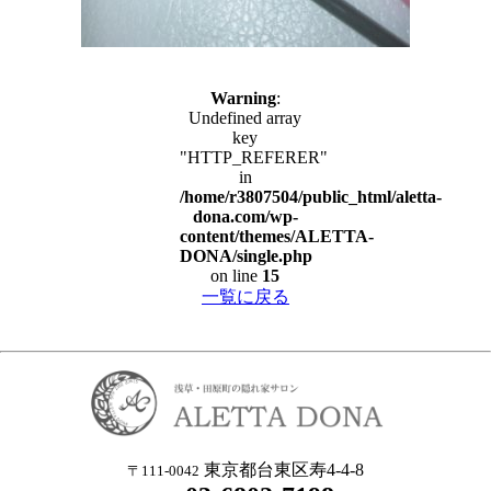
Warning
:
Undefined array
key
"HTTP_REFERER"
in
/home/r3807504/public_html/aletta-
dona.com/wp-
content/themes/ALETTA-
DONA/single.php
on line
15
一覧に戻る
東京都台東区寿4-4-8
〒111-0042